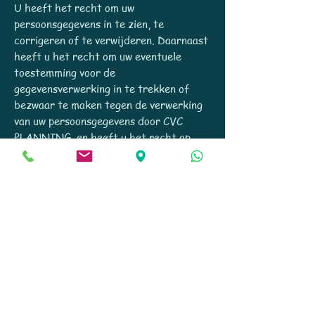
U heeft het recht om uw
persoonsgegevens in te zien, te
corrigeren of te verwijderen. Daarnaast
heeft u het recht om uw eventuele
toestemming voor de
gegevensverwerking in te trekken of
bezwaar te maken tegen de verwerking
van uw persoonsgegevens door CVC
PLANNING en heeft u het recht op
gegevensoverdraagbaarheid. Dat
betekent dat u bij ons een verzoek kunt
indienen om de persoonsgegevens die wij
van u beschikken in een
computerbestand naar u of een ander,
door u genoemde organisatie, te sturen.
U kunt een verzoek tot inzage,
correctie, verwijdering,
gegevensoverdraging van uw
persoonsgegevens of verzoek tot